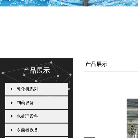
产品展示
产品展示
乳化机系列
制药设备
水处理设备
杀菌器设备