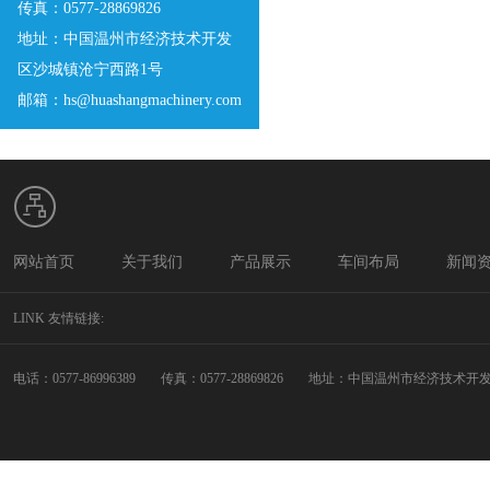
传真：0577-28869826
地址：中国温州市经济技术开发
区沙城镇沧宁西路1号
邮箱：hs@huashangmachinery.com
网站首页
关于我们
产品展示
车间布局
新闻
LINK 友情链接:
电话：0577-86996389
传真：0577-28869826
地址：中国温州市经济技术开发